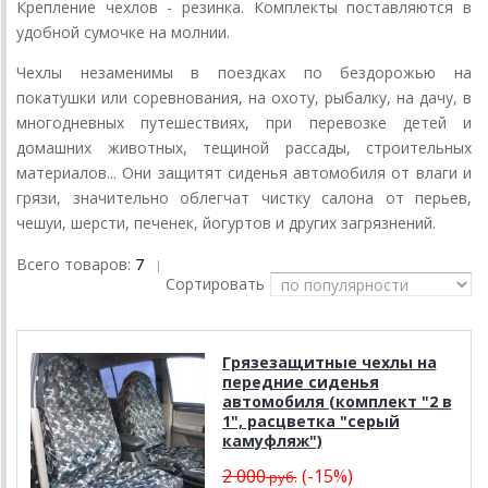
Крепление чехлов - резинка. Комплекты поставляются в
удобной сумочке на молнии.
Чехлы незаменимы в поездках по бездорожью на
покатушки или соревнования, на охоту, рыбалку, на дачу, в
многодневных путешествиях, при перевозке детей и
домашних животных, тещиной рассады, строительных
материалов... Они защитят сиденья автомобиля от влаги и
грязи, значительно облегчат чистку салона от перьев,
чешуи, шерсти, печенек, йогуртов и других загрязнений.
Всего товаров:
7
|
Сортировать
Грязезащитные чехлы на
передние сиденья
автомобиля (комплект "2 в
1", расцветка "серый
камуфляж")
2 000
(-15%)
руб.