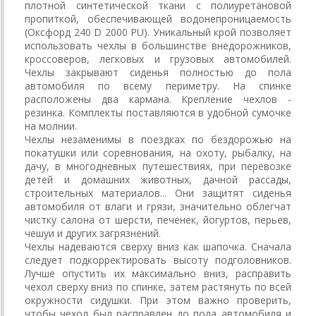
плотной синтетической ткани с полиуретановой
пропиткой, обеспечивающей водонепроницаемость
(Оксфорд 240 D 2000 PU). Уникальный крой позволяет
использовать чехлы в большинстве внедорожников,
кроссоверов, легковых и грузовых автомобилей.
Чехлы закрывают сиденья полностью до пола
автомобиля по всему периметру. На спинке
расположены два кармана. Крепление чехлов -
резинка. Комплекты поставляются в удобной сумочке
на молнии.
Чехлы незаменимы в поездках по бездорожью на
покатушки или соревнования, на охоту, рыбалку, на
дачу, в многодневных путешествиях, при перевозке
детей и домашних животных, дачной рассады,
строительных материалов... Они защитят сиденья
автомобиля от влаги и грязи, значительно облегчат
чистку салона от шерсти, печенек, йогуртов, перьев,
чешуи и других загрязнений.
Чехлы надеваются сверху вниз как шапочка. Сначала
следует подкорректировать высоту подголовников.
Лучше опустить их максимально вниз, расправить
чехол сверху вниз по спинке, затем растянуть по всей
окружности сидушки. При этом важно проверить,
чтобы чехол был расправлен до пола автомобиля и